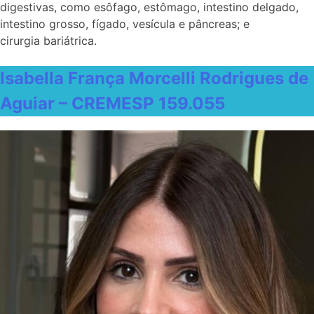
digestivas, como esôfago, estômago, intestino delgado,
intestino grosso, fígado, vesícula e pâncreas; e
cirurgia bariátrica.
Isabella França Morcelli Rodrigues de
Aguiar – CREMESP 159.055